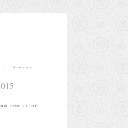
depoimentos
015
r de conhecer e achei o