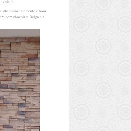
novidade .
e colher num casamento é bom
eiro com chocolate Belga é a