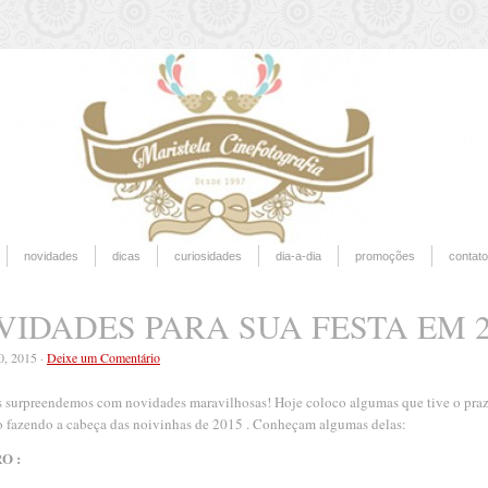
novidades
dicas
curiosidades
dia-a-dia
promoções
contato
VIDADES PARA SUA FESTA EM 2
20, 2015 ·
Deixe um Comentário
surpreendemos com novidades maravilhosas! Hoje coloco algumas que tive o praze
o fazendo a cabeça das noivinhas de 2015 . Conheçam algumas delas:
O :