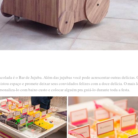
olada é o Bar de Jujuba. Além das jujubas você pode acrescentar outras delícias. O 
uistou espaço e promete deixar seus convidados felizes com a doce delícia. O mais
rsonaliza-lo com baixo custo e colocar alguém pra guiá-lo durante toda a festa.