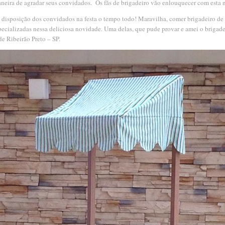
aneira de agradar seus convidados. Os fãs de brigadeiro vão enlouquecer com esta 
à disposição dos convidados na festa o tempo todo! Maravilha, comer brigadeiro d
pecializadas nessa deliciosa novidade. Uma delas, que pude provar e amei o brigad
de Ribeirão Preto – SP.