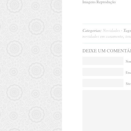
Imagens Reprodução
Categorias:
Novidades
· Tag
novidades em casamento
,
ten
DEIXE UM COMENTÁ
Nom
Emai
Site