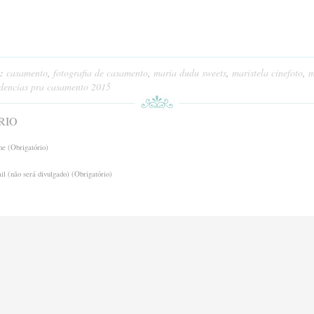
s:
casamento
,
fotografia de casamento
,
maria dudu sweets
,
maristela cinefoto
,
m
dencias pra casamento 2015
RIO
e (Obrigatório)
l (não será divulgado) (Obrigatório)