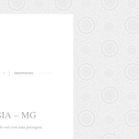
depoimentos
IA – MG
r do sol com uma paisagem