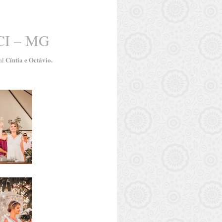
I – MG
Cíntia e Octávio.
al