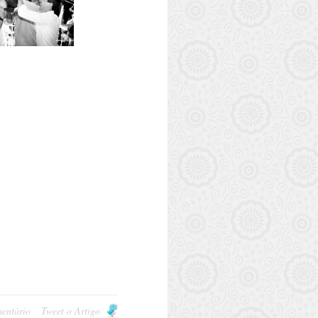
entário
Tweet o Artigo