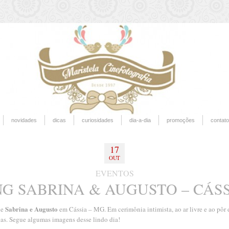
novidades
dicas
curiosidades
dia-a-dia
promoções
contato
17
OUT
EVENTOS
G SABRINA & AUGUSTO – CÁSS
Sabrina e Augusto
de
em Cássia – MG. Em cerimônia intimista, ao ar livre e ao pô
ças. Segue algumas imagens desse lindo dia!