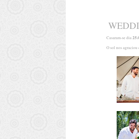
WEDDI
25.
Casaram-se dia
O sol nos agraciou