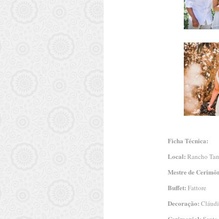
Ficha Técnica:
Local:
Rancho Tamb
Mestre de Cerimôn
Buffet:
Fattore
Decoração:
Cláudi
Cerimonial: