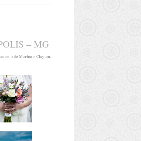
OLIS – MG
Marina e Clayton
asamento de
.