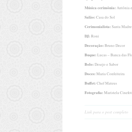
Música cerimônia:
Antônia 
Salão:
Casa do Sol
Cerimonialista:
Santa Madre
DJ:
Roni
Decoração:
Bruno Decor
Buque:
Lucas – Banca das Fl
Bolo:
Desejo e Sabor
Doces:
Maria Confeiteira
Buffet:
Chef Mateus
Fotografia:
Maristela Cinefot
Link para o post completo