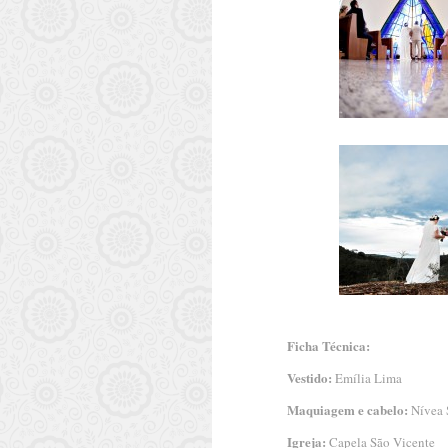
Ficha Técnica:
Vestido:
Emília Lima
Maquiagem e cabelo:
Nívea 
Igreja:
Capela São Vicente