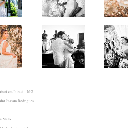
uri em Ibiraci – MG
ia:
Jussara Rodrigues
a Melo