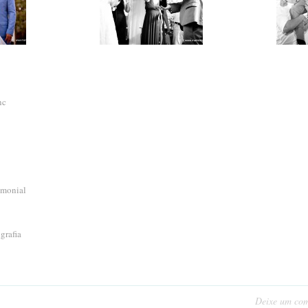
nc
imonial
grafia
Deixe um com