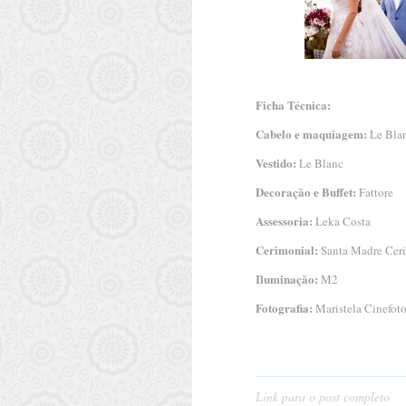
Ficha Técnica:
Cabelo e maquiagem:
Le Bla
Vestido:
Le Blanc
Decoração e Buffet:
Fattore
Assessoria:
Leka Costa
Cerimonial:
Santa Madre Cer
Iluminação:
M2
Fotografia:
Maristela Cinefoto
Link para o post completo