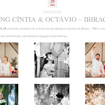
28
JAN
EVENTOS
NG CÍNTIA & OCTÁVIO – IBIRAC
01.20
em linda cerimônia ao ar livre em um charmoso rancho em Ibiraci – MG o cas
 com um belo dia e possibilitou imagens maravilhosas.