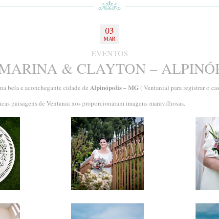
03
MAR
EVENTOS
MARINA & CLAYTON – ALPINÓP
Alpinópolis – MG
na bela e aconchegante cidade de
( Ventania) para registrar o c
sticas paisagens de Ventania nos proporcionaram imagens maravilhosas.