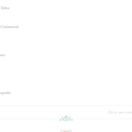
e Edna
 Cerimonial
ores
ografia
Deixe um com