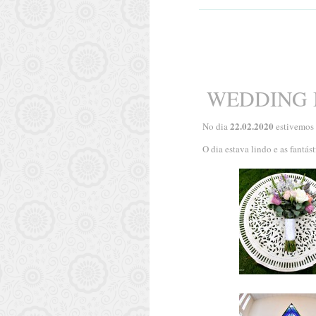
WEDDING 
22.02.2020
No dia
estivemos 
O dia estava lindo e as fantá