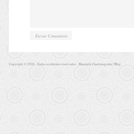
Copyright © 2026 · Todos os direitos reservados · Maristela Cinefotografia | Blog