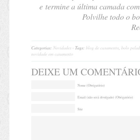
e termine a última camada com 
Polvilhe todo o b
Re
Categorias:
Novidades
· Tags:
blog de casamento
,
bolo pela
novidade em casamento
DEIXE UM COMENTÁRI
Nome (Obrigatório)
Email (não será divulgado) (Obrigatório)
Site