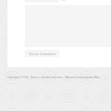
Copyright © 2026 · Todos os direitos reservados · Maristela Cinefotografia | Blog