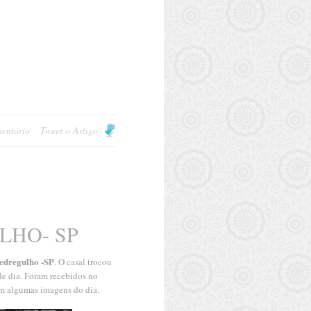
entário
Tweet o Artigo
LHO- SP
edregulho -SP
. O casal trocou
de dia. Foram recebidos no
am algumas imagens do dia.