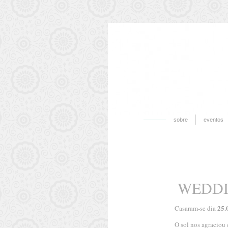
sobre
eventos
WEDDI
25.
Casaram-se dia
O sol nos agraciou