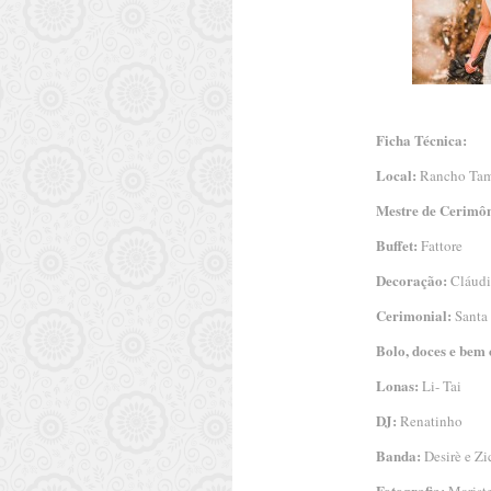
Ficha Técnica:
Local:
Rancho Tamb
Mestre de Cerimôn
Buffet:
Fattore
Decoração:
Cláudi
Cerimonial:
Santa
Bolo, doces e bem 
Lonas:
Li- Tai
DJ:
Renatinho
Banda:
Desirè e Zi
Fotografia: