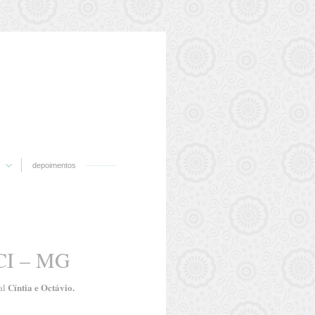
depoimentos
I – MG
Cíntia e Octávio.
al