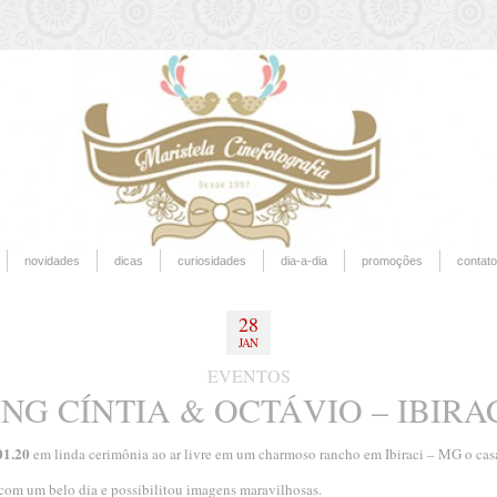
novidades
dicas
curiosidades
dia-a-dia
promoções
contato
28
JAN
EVENTOS
NG CÍNTIA & OCTÁVIO – IBIRAC
01.20
em linda cerimônia ao ar livre em um charmoso rancho em Ibiraci – MG o cas
 com um belo dia e possibilitou imagens maravilhosas.