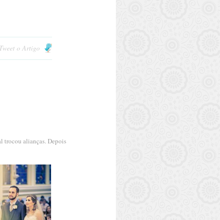
Tweet o Artigo
S
l trocou alianças. Depois