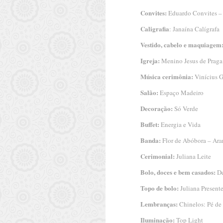
Convites:
Eduardo Convites –
Caligrafia
: Janaína Calígrafa
Vestido, cabelo e maquiagem
Igreja:
Menino Jesus de Praga 
Música cerimônia:
Vinícius G
Salão:
Espaço Madeiro
Decoração:
Só Verde
Buffet:
Energia e Vida
Banda:
Flor de Abóbora – Ara
Cerimonial:
Juliana Leite
Bolo, doces e bem casados:
De
Topo de bolo:
Juliana Present
Lembranças:
Chinelos: Pé de 
Iluminação:
Top Light