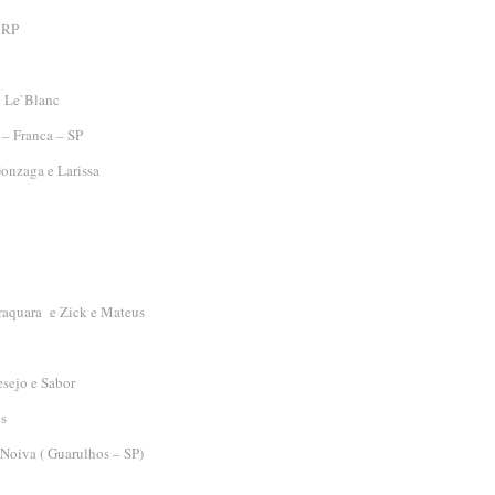
 RP
:
Le`Blanc
– Franca – SP
onzaga e Larissa
raquara e Zick e Mateus
sejo e Sabor
es
Noiva ( Guarulhos – SP)