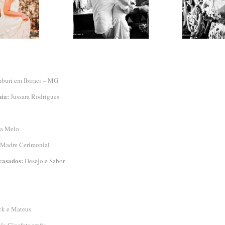
uri em Ibiraci – MG
ia:
Jussara Rodrigues
a Melo
 Madre Cerimonial
casados:
Desejo e Sabor
ck e Mateus