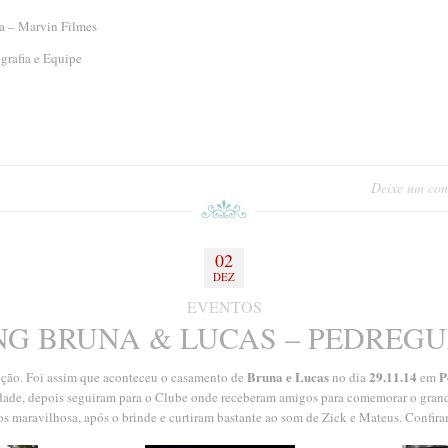
ia – Marvin Filmes
grafia e Equipe
Deixe um com
02
DEZ
EVENTOS
G BRUNA & LUCAS – PEDREGU
Bruna e Lucas
29.11.14
P
ção. Foi assim que aconteceu o casamento de
no dia
em
cidade, depois seguiram para o Clube onde receberam amigos para comemorar o gran
 maravilhosa, após o brinde e curtiram bastante ao som de Zick e Mateus. Confir