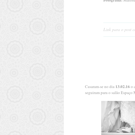
Mariste
Link para o post 
13.02.16
Casaram-se no dia
o 
seguiram para o salão Espaço 