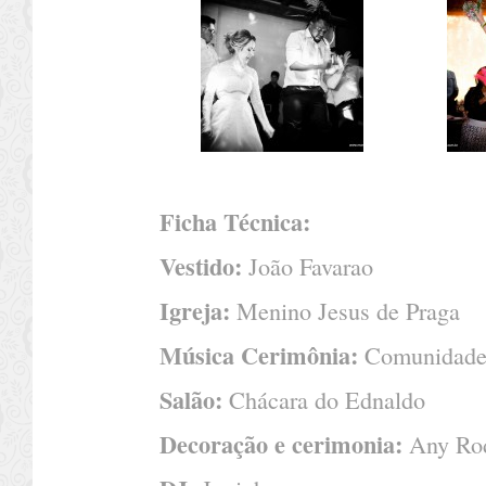
Ficha Técnica:
Vestido:
João Favarao
Igreja:
Menino Jesus de Praga
Música Cerimônia:
Comunidade 
Salão:
Chácara do Ednaldo
Decoração e cerimonia:
Any Rod