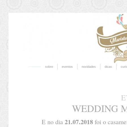
sobre
eventos
novidades
dicas
curi
E
WEDDING M
21.07.2018
E no dia
foi o casame