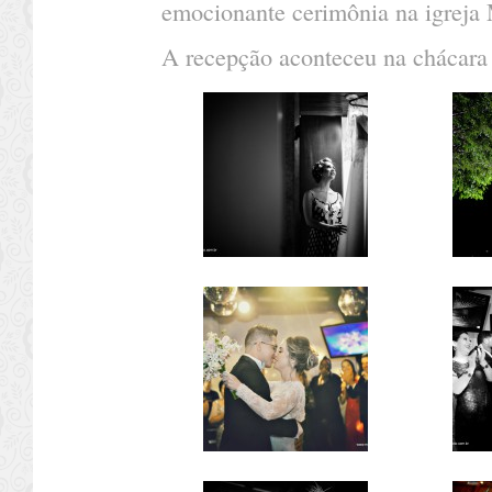
emocionante cerimônia na igreja 
A recepção aconteceu na chácara