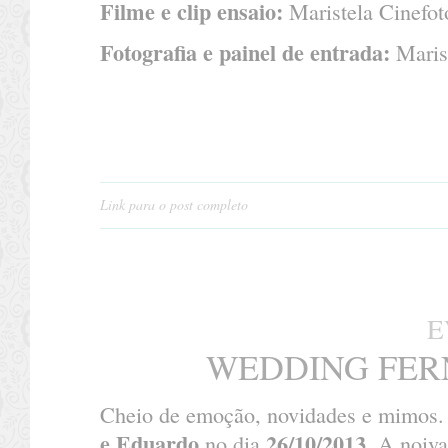
Filme e clip ensaio:
Maristela Cinefot
Fotografia e painel de entrada:
Marist
Link para o post completo
E
WEDDING FER
Cheio de emoção, novidades e mimos. 
e Eduardo
26/10/2013
no dia
. A noiv